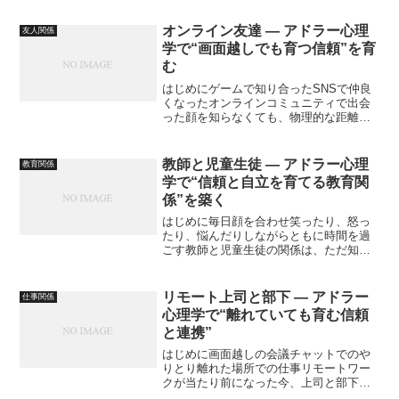
を共有する存在です。でも、大人になる
につれて道が分かれたり成功や失敗に差
オンライン友達 ― アドラー心理
友人関係
がついたり距離感がわから...
学で“画面越しでも育つ信頼”を育
む
はじめにゲームで知り合ったSNSで仲良
くなったオンラインコミュニティで出会
った顔を知らなくても、物理的な距離が
あっても、心が通じ合う友だちがいる。
それが、「オンライン友達」です。で
も、本当に信じていいのか不安になった
教師と児童生徒 ― アドラー心理
教育関係
り急に距離ができて戸惑っ...
学で“信頼と自立を育てる教育関
係”を築く
はじめに毎日顔を合わせ笑ったり、怒っ
たり、悩んだりしながらともに時間を過
ごす教師と児童生徒の関係は、ただ知識
を教えるだけではない、「人と人」とし
ての深いつながりを育む場でもありま
す。でも、言うことを聞いてくれない気
リモート上司と部下 ― アドラー
仕事関係
持ちが通じない信頼を築くの...
心理学で“離れていても育む信頼
と連携”
はじめに画面越しの会議チャットでのや
りとり離れた場所での仕事リモートワー
クが当たり前になった今、上司と部下の
関係性も、大きく変わりつつあります。