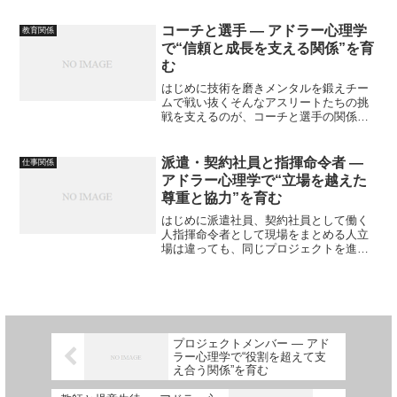
顔を合わせることが少ないからこそ、ち
ょっとした誤解が生まれたり孤独感が強
コーチと選手 ― アドラー心理学
教育関係
くなったり信頼関係を築く...
で“信頼と成長を支える関係”を育
む
はじめに技術を磨きメンタルを鍛えチー
ムで戦い抜くそんなアスリートたちの挑
戦を支えるのが、コーチと選手の関係で
す。でも、指導がきつくなりすぎたり信
頼関係がうまく築けなかったりモチベー
ション管理に悩んだりそんな難しさに直
派遣・契約社員と指揮命令者 ―
仕事関係
面することも少なくありま...
アドラー心理学で“立場を越えた
尊重と協力”を育む
はじめに派遣社員、契約社員として働く
人指揮命令者として現場をまとめる人立
場は違っても、同じプロジェクトを進め
同じ成果を目指し日々力を合わせて働い
ている――それが、現代の職場のリアル
です。でも、雇用形態の違い上下関係へ
の誤解距離感の難しさこう...
プロジェクトメンバー ― アド
ラー心理学で“役割を超えて支
え合う関係”を育む