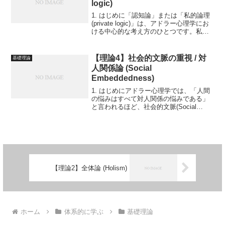
logic)
1. はじめに「認知論」または「私的論理
(private logic)」は、アドラー心理学にお
ける中心的な考え方のひとつです。私た
ちが日常的に抱く「自分はこうだ」「世
界はこんなものだ」といった信念や思い
込みは、決して客観的な事実そのものだ
【理論4】社会的文脈の重視 / 対
基礎理論
け...
人関係論 (Social
Embeddedness)
1. はじめにアドラー心理学では、「人間
の悩みはすべて対人関係の悩みである」
と言われるほど、社会的文脈(Social
Embeddedness)や対人関係が重視されま
す。フロイトの精神分析が個人の内面
（無意識や欲動）を主な焦点に据えたの
に対...
【理論2】全体論 (Holism)
ホーム
体系的に学ぶ
基礎理論