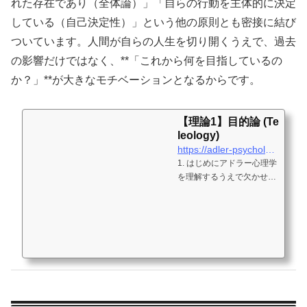
れた存在であり（全体論）」「自らの行動を主体的に決定
している（自己決定性）」という他の原則とも密接に結び
ついています。人間が自らの人生を切り開くうえで、過去
の影響だけではなく、**「これから何を目指しているの
か？」**が大きなモチベーションとなるからです。
【理論1】目的論 (Te
leology)
https://adler-psychology.com/?p=31
1. はじめにアドラー心理学
を理解するうえで欠かせな
い概念のひとつが「目的
論」です。一般的には、人
間の行動や感情を「過去の
原因」によって説明しよう
とする流れが強いなか、ア
ドラーは真逆ともいえる
「未来の目的」に注目しま
した。これはフロイトが主
張した「原因論的アプロー