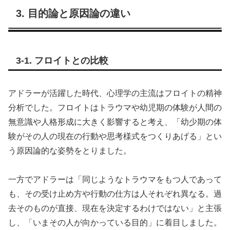
チ」との対比でも語られる
3. 目的論と原因論の違い
ことが多く、アドラー心理
学を特徴づける大きな要因
となっています。本記事で
は、まず目的論の概要を整
理したうえで、原因論との
3-1. フロイトとの比較
違いや、目的論を日常生活
でどのように活かせるのか
について詳しく解説しま
アドラーが活躍した時代、心理学の主流はフロイトの精神
す。アドラーがなぜ「人...
分析でした。フロイトはトラウマや幼児期の体験が人間の
無意識や人格形成に大きく影響すると考え、「幼少期の体
験がその人の現在の行動や思考様式をつくりあげる」とい
う原因論的な姿勢をとりました。
一方でアドラーは「同じようなトラウマをもつ人であって
も、その受け止め方や行動の仕方は人それぞれ異なる。過
去そのものが直接、現在を決定するわけではない」と主張
し、「いまその人が向かっている目的」に着目しました。