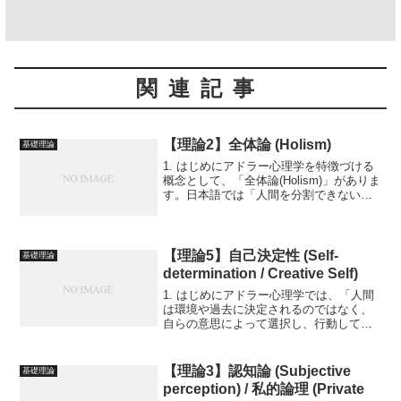
関連記事
【理論2】全体論 (Holism)
基礎理論
1. はじめにアドラー心理学を特徴づける
概念として、「全体論(Holism)」がありま
す。日本語では「人間を分割できないま
とまりとしてとらえる」という意味で紹
介されることが多いです。人間を「身
体」「精神」「知能」といった複数の部
分に切り分け...
【理論5】自己決定性 (Self-
基礎理論
determination / Creative Self)
1. はじめにアドラー心理学では、「人間
は環境や過去に決定されるのではなく、
自らの意思によって選択し、行動してい
る」という**自己決定性(Self-
determination)**が強く主張されます。こ
れは、原因論的な視点とは大きく異なる
【理論3】認知論 (Subjective
基礎理論
ア...
perception) / 私的論理 (Private